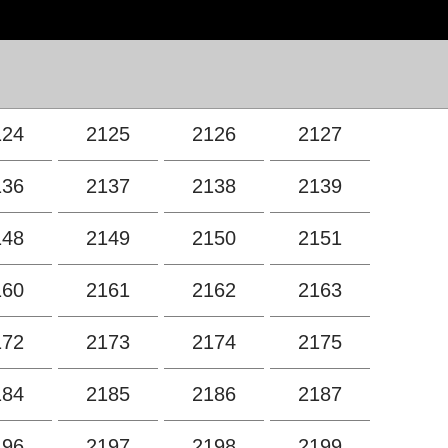
124
2125
2126
2127
136
2137
2138
2139
148
2149
2150
2151
160
2161
2162
2163
172
2173
2174
2175
184
2185
2186
2187
196
2197
2198
2199