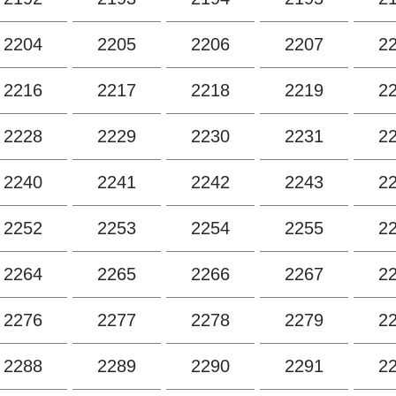
2204
2205
2206
2207
2
2216
2217
2218
2219
2
2228
2229
2230
2231
2
2240
2241
2242
2243
2
2252
2253
2254
2255
2
2264
2265
2266
2267
2
2276
2277
2278
2279
2
2288
2289
2290
2291
2