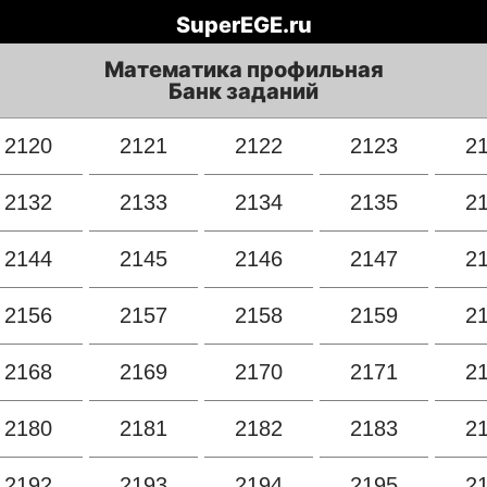
SuperEGE.ru
Математика профильная
Банк заданий
2120
2121
2122
2123
2
2132
2133
2134
2135
2
2144
2145
2146
2147
2
2156
2157
2158
2159
2
2168
2169
2170
2171
2
2180
2181
2182
2183
2
2192
2193
2194
2195
2