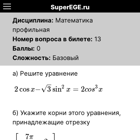
SuperEGE.ru
Дисциплина:
Математика
профильная
Номер вопроса в билете:
13
Баллы:
0
Сложность:
Базовый
а) Решите уравнение
2
3
\displaystyle{2\cos{x}
2
cos
−
3
sin
=
2
x
x
c
o
s
x
− \sqrt{3}\sin^2{x} =
2cos^3{x}}
б) Укажите корни этого уравнения,
принадлежащие отрезку
7
\displaystyle
π