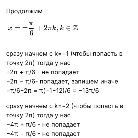
Продолжим
π
\displaystyle{
Z
=
±
+
2
,
∈
x
π
k
k
6
x =\pm
\frac{\pi}{6}
+2\pi k, k \in
сразу начнем с k=−1 (чтобы попасть в
\Z }
точку 2π) тогда у нас
−2π + π/6 - не попадает
−2π − π/6- попадает, запишем иначе
−π/6−2π = π(−1−12)/6 = −13π/6
сразу начнем с k=−2 (чтобы попасть в
точку 2π) тогда у нас
−4π + π/6 - не попадает
−4π − π/6 - не попадает