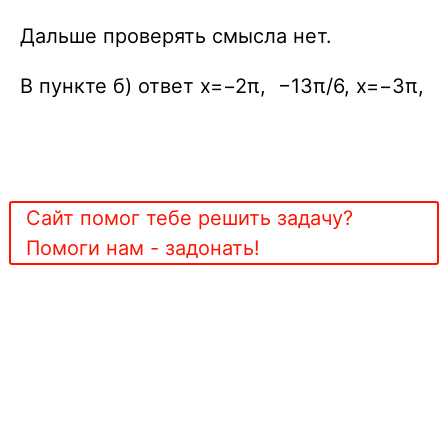
Дальше проверять смысла нет.
В пункте б) ответ x=−2π, −13π/6, x=−3π,
Сайт помог тебе решить задачу?
Помоги нам - задонать!