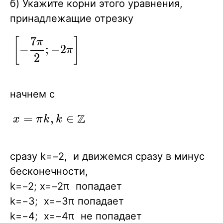
б) Укажите корни этого уравнения,
+2\pi k, k \in \Z
принадлежащие отрезку
\\
\end{gathered}
7
\displaystyle
[
]
π
−
;
−
2
π
\right.
\left[ -
2
\frac{7\pi}
{2}; -2\pi
начнем с
\right]
Z
x
=
,
∈
x
π
k
k
=
\pi
сразу k=−2, и движемся сразу в минус
k,
бесконечности,
k
k=−2; x=−2π попадает
\in
k=−3; x=−3π попадает
\Z
k=−4; x=−4π не попадает