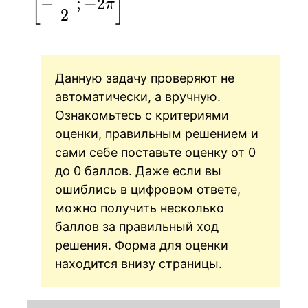
[
]
−
;
−
2
π
\left[ -
2
\frac{7\pi}
{2}; -2\pi
\right]
Данную задачу проверяют не
автоматически, а вручную.
Ознакомьтесь с критериями
оценки, правильным решением и
сами себе поставьте оценку от 0
до 0 баллов. Даже если вы
ошиблись в цифровом ответе,
можно получить несколько
баллов за правильный ход
решения. Форма для оценки
находится внизу страницы.