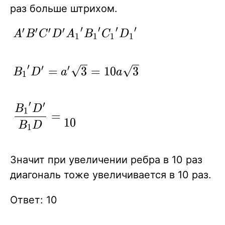
раз больше штрихом.
′
′
′
′
′
′
′
′
A'B'C'D'
A
B
C
D
A
B
C
D
1
1
1
1
{A_1}'{B_1}'
{C_1}'
′
′
′
{B_1}'D'=a'\sqrt
=
3
=
1
0
3
B
D
a
a
1
{D_1}'
{3}=10a\sqrt {3}
′
′
\displaystyle
B
D
1
=
1
0
\frac{
B
D
1
{B_1}'D'}
{B_1D}=10
Значит при увеличении ребра в 10 раз
диагональ тоже увеличивается в 10 раз.
Ответ: 10