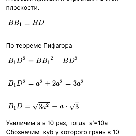
\perp
плоскости.
BC
BB_1
⊥
B
B
B
D
1
\perp
BD
По теореме Пифагора
2
2
2
B_1D^2=
=
+
B
D
B
B
B
D
1
1
{BB_1}^2+BD^2
2
2
2
2
B_1D^2=a^2+2a^2=3a^2
=
+
2
=
3
B
D
a
a
a
1
B_1D=\sqrt
=
⋅
3
2
=
3
B
D
a
a
1
{3a^2}=a\cdot
\sqrt {3}
Увеличим a в 10 раз, тогда a'=10a
Обозначим куб у которого грань в 10