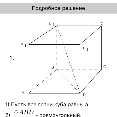
Подробное решение
1) Пусть все грани куба равны а.
\bigtriangleup
△
A
B
D
2)
- прямоугольный,