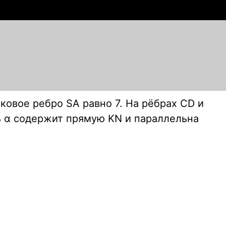
ковое ребро SA равно 7. На рёбрах CD и
ть α содержит прямую KN и параллельна