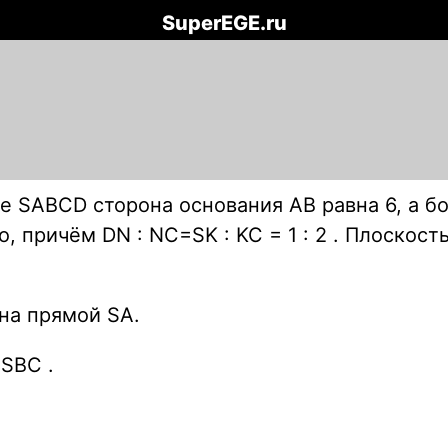
SuperEGE.ru
 SABCD сторона основания AB равна 6, а бо
, причём DN : NC=SK : KC = 1 : 2 . Плоскос
ьна прямой SA.
 SBC .