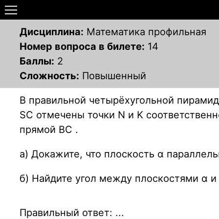
Дисциплина:
Математика профильная
Номер вопроса в билете:
14
Баллы:
2
Сложность:
Повышенный
В правильной четырёхугольной пирамиде
SC отмечены точки N и K соответственно
прямой BC .
а) Докажите, что плоскость α параллел
б) Найдите угол между плоскостями α и
Правильный ответ: ...