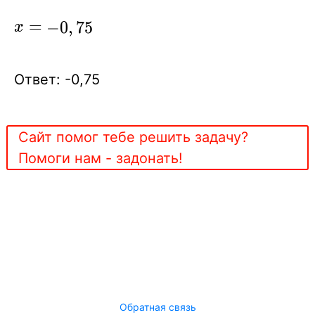
x=
=
−
0
,
7
5
x
-0,75
Ответ: -0,75
Сайт помог тебе решить задачу?
Помоги нам - задонать!
Обратная связь