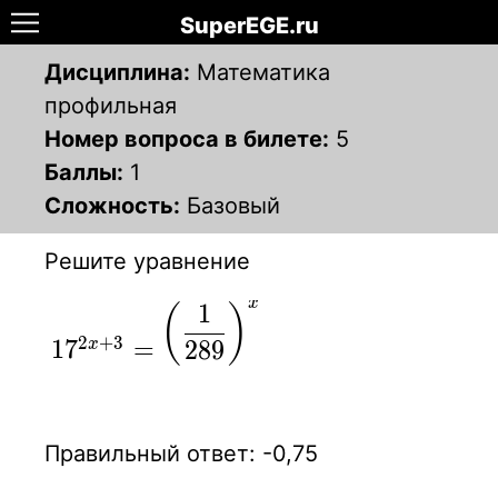
SuperEGE.ru
Дисциплина:
Математика
профильная
Номер вопроса в билете:
5
Баллы:
1
Сложность:
Базовый
Решите уравнение
x
1
17^{2x+3 }
(
)
2
+
3
=\displaystyle
1
7
=
2
8
9
x
\left( {1 \over
289} \right)^x
Правильный ответ: -0,75