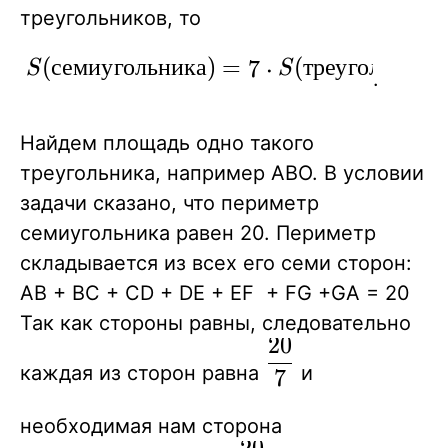
треугольников, то
S(семиугольника)
(
с
е
м
и
у
г
о
л
ь
н
и
к
а
)
=
(
т
р
е
у
г
о
л
ь
н
и
к
а
7
⋅
S
S
.
= 7\cdot
S(треугольника)
Найдем площадь одно такого
треугольника, например ABO. В условии
задачи сказано, что периметр
семиугольника равен 20. Периметр
складывается из всех его семи сторон:
AB + BC + CD + DE + EF + FG +GA = 20
Так как стороны равны, следовательно
2
0
\displaystyle
каждая из сторон равна
и
7
{ \frac{20}
{7}}
необходимая нам сторона