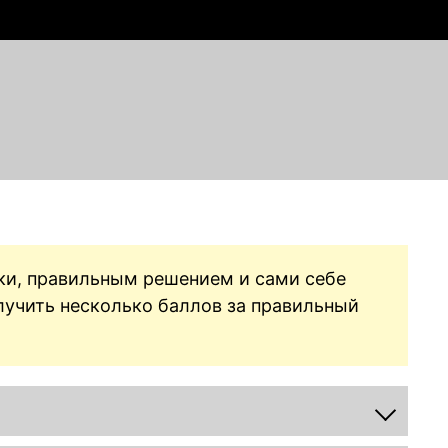
нки, правильным решением и сами себе
лучить несколько баллов за правильный