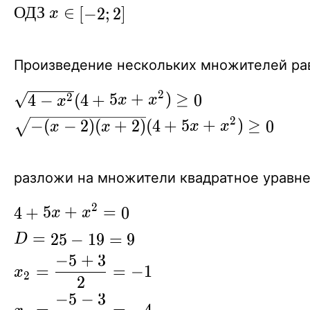
ОДЗ\
О
Д
З
∈
[
−
2
;
2
]
x
x \in
[-2;
Произведение нескольких множителей рав
2]
2
\sqrt{4-
5
+
)
≥
4
−
2
(
4
+
0
x
x
x
x^2}
2
5
+
)
≥
−
(
−
2
)
(
+
2
)
(
4
+
0
x
x
x
x
(4+5x+x^2)
\ge 0 \\
\sqrt{-(x-2)
разложи на множители квадратное уравн
(x+2) }
2
4+5x+x^2=0\\
5
+
=
4
+
0
x
x
(4+5x+x^2)
D= 25-19=9\\
=
\ge 0
2
5
−
1
9
=
9
D
\displaystyle{{x_2
−
5
+
3
=
=
−
1
= \frac{-5+3}
x
2
2
{2}}=-1}\\
−
5
−
3