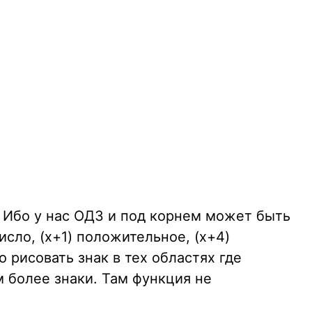
! Ибо у нас ОДЗ и под корнем может быть
сло, (x+1) положительное, (x+4)
 рисовать знак в тех областях где
м более знаки. Там функция не