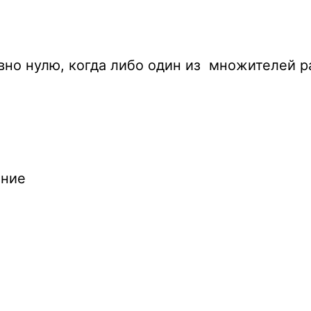
но нулю, когда либо один из множителей р
ение