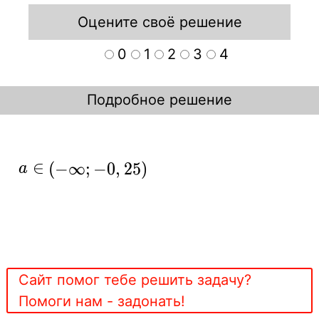
Оцените своё решение
0
1
2
3
4
Подробное решение
a\in (-
∈
(
−
∞
;
−
0
,
2
5
)
a
\infty;-0,25)
Сайт помог тебе решить задачу?
Помоги нам - задонать!