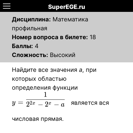
SuperEGE.ru
Дисциплина:
Математика
профильная
Номер вопроса в билете:
18
Баллы:
4
Сложность:
Высокий
Найдите все значения
а
, при
которых областью
определения
функции
1
y=\displaystyle
=
является вся
y
2
2
−
2
−
{1 \over 2^{ 2x
x
x
a
}-2^x-a}
числовая прямая.