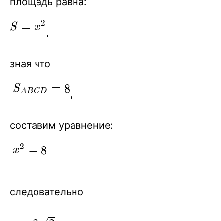
площадь равна:
2
S
=
S
x
,
=
x^2
зная что
S_{ABCD}
=
8
S
A
B
C
D
,
= 8
составим уравнение:
2
x^2
=
8
x
= 8
следовательно