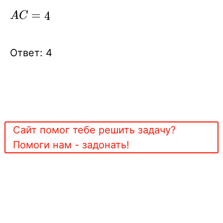
AC
=
4
A
C
=
4
Ответ: 4
Сайт помог тебе решить задачу?
Помоги нам - задонать!