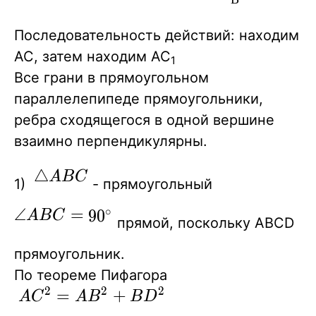
Последовательность действий: находим
АС, затем находим АС
1
Все грани в прямоугольном
параллелепипеде прямоугольники,
ребра сходящегося в одной вершине
взаимно перпендикулярны.
\bigtriangleup
△
A
B
C
1)
- прямоугольный
ABC
\angle
∠
=
∘
9
0
A
B
C
прямой, поскольку АВСD
ABC=90^{\circ}
прямоугольник.
По теореме Пифагора
2
2
2
AC^2=AB^2+BD^2
=
+
A
C
A
B
B
D