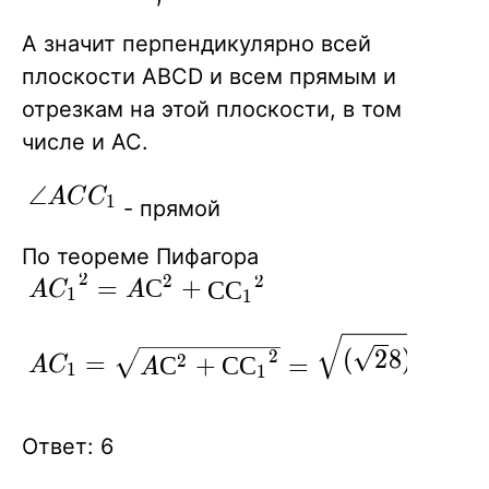
BC
CD
А значит перпендикулярно всей
плоскости
АВСD и всем прямым и
отрезкам на этой плоскости, в том
числе и АС.
\angle
∠
A
C
C
1
- прямой
ACC_1
По теореме Пифагора
2
2
2
{AC_1}^2=AС^2+
=
С
+
С
С
A
C
A
1
1
{СС_1}^2
AC_1=\sqrt
(
2
8
)
2
+
(
2
2
=
С
2
+
С
С
=
A
C
A
1
1
{AС^2+
{СС_1}^2}=\sqrt {
(\sqrt 28)^2+(2\sqrt
Ответ: 6
2)^2}=\sqrt