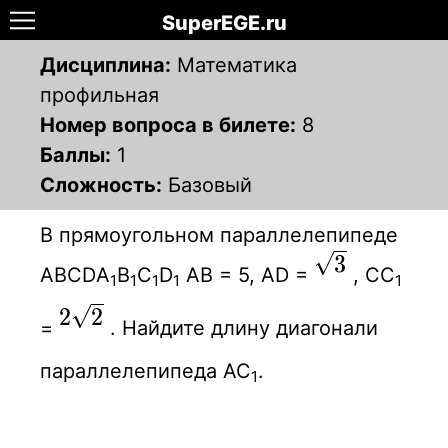
SuperEGE.ru
Дисциплина:
Математика
профильная
Номер вопроса в билете:
8
Баллы:
1
Сложность:
Базовый
В прямоугольном параллелепипеде
\sqrt
3
АВСDА
В
С
D
АВ = 5, АD =
, СС
1
1
1
1
1
{3}
2\sqrt
2
2
=
. Найдите длину диагонали
{2}
параллелепипеда АС
.
1