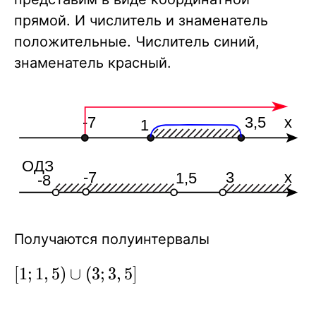
\log_3
прямой. И числитель и знаменатель
(x+8)
положительные. Числитель синий,
\le 0 \
знаменатель красный.
когда\ x
\in (-8;
-7]
Получаются полуинтервалы
[1;1,5)\cup(3;3,5]
[
1
;
1
,
5
)
∪
(
3
;
3
,
5
]