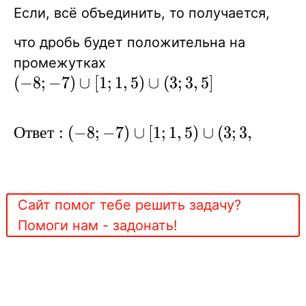
Если, всё объединить, то получается,
что дробь будет положительна на
промежутках
(-8;-7)\cup[1;1,5)\cup(3;3,5]
(
−
8
;
−
7
)
∪
[
1
;
1
,
5
)
∪
(
3
;
3
,
5
]
Ответ:
О
т
в
е
т
:
(
−
8
;
−
7
)
∪
[
1
;
1
,
5
)
∪
(
3
;
3
,
5
]
(-8;-7)\cup[1;1,5)\cup(3;3,5]
Сайт помог тебе решить задачу?
Помоги нам - задонать!