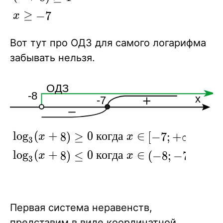
\\
+ \infty)
≥
\log_3
−
7
x
(x+8)
Вот тут про ОДЗ для самого логарифма
\ge
забывать нельзя.
\log_3
1 \\
(x+8)
\ge 1
\\ x
\ge -7
\log_3
lo
g
(
+
0
к
о
г
д
а
∈
8
)
≥
[
−
7
;
+
∞
)
x
x
3
(x+8)
lo
g
(
+
0
к
о
г
д
а
∈
8
)
≤
(
−
8
;
−
7
]
x
x
3
\ge 0 \
когда\ x
\in [-7;
+\infty)
Первая система неравенств,
\\
представим в виде координатной