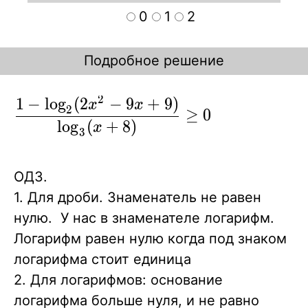
0
1
2
Подробное решение
2
1
−
lo
g
(
2
−
9
+
9
)
\displaystyle
x
x
2
≥
0
{ {1 - \log_2
lo
g
(
+
8
)
x
3
(2x^2-
9x+9)\over
ОДЗ.
\log_3
1. Для дроби. Знаменатель не равен
(x+8)} \ge
нулю. У нас в знаменателе логарифм.
0}\\
Логарифм равен нулю когда под знаком
логарифма стоит единица
2. Для логарифмов: основание
логарифма больше нуля, и не равно