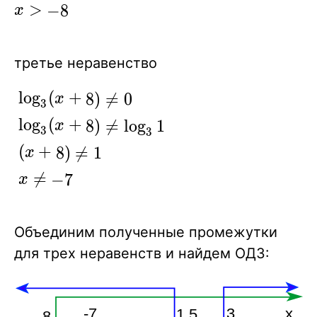
x\gt-8
>
−
8
x
третье неравенство
\log_3
lo
g
(
+
8
)

=
0
x
3
(x+8)
lo
g
(
+
8
)

=
lo
g
1
x
3
3
\ne0
(
+
8
)

=
1
x
\\

=
\log_3
−
7
x
(x+8)
\ne
Объединим полученные промежутки
\log_3
для трех неравенств и найдем ОДЗ:
1 \\
(x+8)
\ne 1