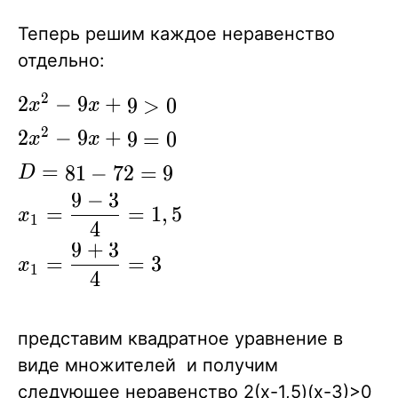
\log_3 (x+8)
\ne0
Теперь решим каждое неравенство
\end{cases}
отдельно:
2
2x^2-
2
−
9
+
9
>
0
x
x
9x+9\gt0\\
2
2
−
9
+
9
=
0
x
x
2x^2-
=
8
1
−
7
2
=
9
D
9x+9=0\\
9
−
3
D= 81-
=
=
1
,
5
x
1
4
72=9\\
9
+
3
\displaystyle{
=
=
3
x
1
4
{x_1 =
\frac{9-3}
{4}}=1,5}\\
представим квадратное уравнение в
\displaystyle{
виде множителей и получим
{x_1 =
следующее неравенство 2(x-1,5)(x-3)>0