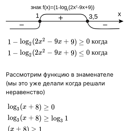
2
1-
lo
g
(
2
−
9
+
0
к
о
г
д
а
∈
1
−
9
)
≥
[
1
;
x
x
x
2
\log_2(2x^2-
2
lo
g
(
2
−
9
+
0
к
о
г
д
а
∈
1
−
9
)
≤
(
−
x
x
x
2
9x+9) \ge 0
\ когда\ x
\in [ 1; 3,5]
Рассмотрим функцию в знаменателе
\\ 1-
(мы это уже делали когда решали
\log_2(2x^2-
неравенство)
9x+9) \le 0
\log_3
lo
g
(
+
8
)
≥
0
x
\ когда\ x
3
(x+8)
\in (-\infty;
lo
g
(
+
8
)
≥
lo
g
1
x
3
3
\ge 0
1 ] \cup [3,5;
(
+
8
)
≥
1
x