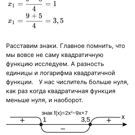
56=25\\
=
=
1
x
\le 2\\
1
4
\displaystyle
9
+
5
{{x_1 =
=
=
3
,
5
x
1
4
\frac{9-5}
{4}}=1}\\
\displaystyle{
Расставим знаки. Главное помнить, что
{x_1 =
мы вовсе не саму квадратичную
\frac{9+5}
функцию исследуем. А разность
{4}}=3,5}\\
единицы и логарифма квадратичной
функции. У нас числитель больше нуля,
как раз когда квадратичная функция
меньше нуля, и наоборот.