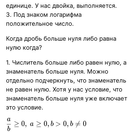
единице. У нас двойка, выполняется.
3. Под знаком логарифма
положительное число.
Когда дробь больше нуля либо равна
нулю когда?
1. Числитель больше либо равен нулю, а
знаменатель больше нуля. Можно
отдельно подчеркнуть, что знаменатель
не равен нулю. Хотя у нас условие, что
знаменатель больше нуля уже включает
это условие.
a
\displaystyle{\frac{a}
≥
0
,
≥
0
,
>
0
,

=
0
a
b
b
b
{b}\ge 0},\ {a\ge 0},