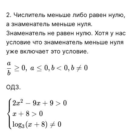
{b\gt 0}, {b\neq0}
2. Числитель меньше либо равен нулю,
а знаменатель меньше нуля.
Знаменатель не равен нулю. Хотя у нас
условие что знаменатель меньше нуля
уже включает это условие.
a
\displaystyle{\frac{a}
≥
0
,
≤
0
,
<
0
,

=
0
a
b
b
b
{b}\ge 0},\ {a\le 0},
{b\lt 0}, {b\neq0}
ОДЗ.
⎧
⎪
\begin{cases}
2
2
−
9
+
9
>
0
x
x
⎨
2x^2-9x+9
+
8
>
0
⎩
⎪
x
\gt 0\\ x+8
lo
g
(
+
8
)

=
0
x
3
\gt 0 \\