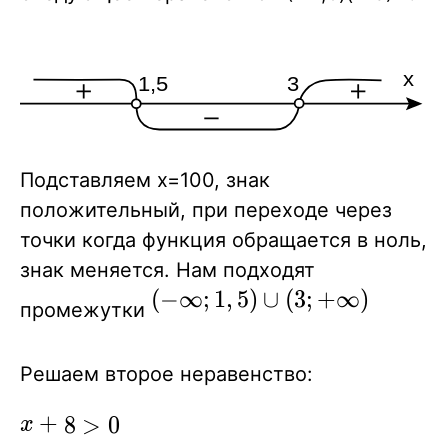
\frac{9+3}
{4}}=3}\\
Подставляем x=100, знак
положительный, при переходе через
точки когда функция обращается в ноль,
знак меняется. Нам подходят
(-
(
−
∞
;
1
,
5
)
∪
(
3
;
+
∞
)
промежутки
\infty;1,5)\cup(3;+\infty)
Решаем второе неравенство:
x+8\gt0\\
+
8
>
0
x