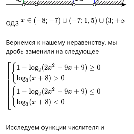
\\ x
\ne -7
x \in (-8; -7)\cup
∈
(
−
8
;
−
7
)
∪
(
−
7
;
1
,
5
)
∪
(
3
;
+
∞
)
x
ОДЗ
(-7;1,5)\cup(3;+\infty)
Вернемся к нашему неравенству, мы
дробь заменили на следующее
⎡
\left[
{
2
1
−
lo
g
(
2
−
9
+
9
)
≥
0
x
x
⎢
2
\begin{gathered}
⎢
lo
g
(
+
8
)
>
0
x
⎢
3
\begin{cases} 1-
⎢
⎢
{
2
1
−
lo
g
(
2
−
9
+
9
)
≤
0
\log_2(2x^2-
x
x
2
⎣
9x+9)\ge 0 \\
lo
g
(
+
8
)
<
0
x
3
\log_{3}
(x+8)\gt 0\\
\end{cases} \\
Исследуем функции числителя и