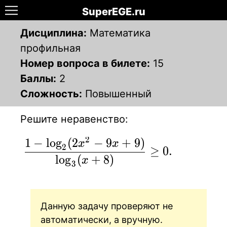
SuperEGE.ru
Дисциплина:
Математика
профильная
Номер вопроса в билете:
15
Баллы:
2
Сложность:
Повышенный
Решите неравенство:
2
1
−
lo
g
(
2
−
9
+
9
)
\displaystyle
x
x
2
≥
0
.
{ { 1 - \log_2
lo
g
(
+
8
)
x
3
(2x^2-
9x+9)\over
\log_3
Данную задачу проверяют не
(x+8)} \ge
автоматически, а вручную.