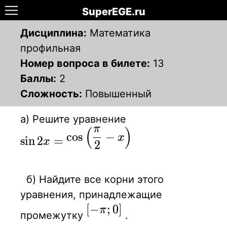
SuperEGE.ru
Дисциплина:
Математика
профильная
Номер вопроса в билете:
13
Баллы:
2
Сложность:
Повышенный
а) Решите уравнение
π
(
)
\sin 2x=\cos
cos
−
x
sin
2
=
x
2
\displaystyle
\left( {\pi
\over 2}-
б) Найдите все корни этого
x\right)
уравнения, принадлежащие
[-
[
−
;
0
]
π
промежутку
.
\pi;0