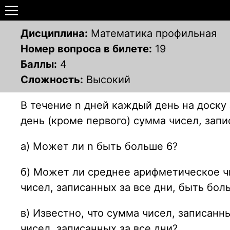
Дисциплина:
Математика профильная
Номер вопроса в билете:
19
Баллы:
4
Сложность:
Высокий
В течение n дней каждый день на доску
день (кроме первого) сумма чисел, запи
а) Может ли n быть больше 6?
б) Может ли среднее арифметическое чи
чисел, записанных за все дни, быть бол
в) Известно, что сумма чисел, записан
чисел, записанных за все дни?