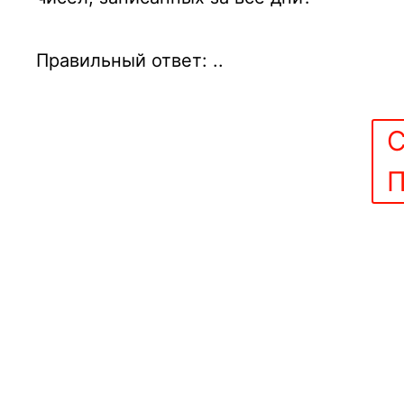
Правильный ответ: ..
С
П