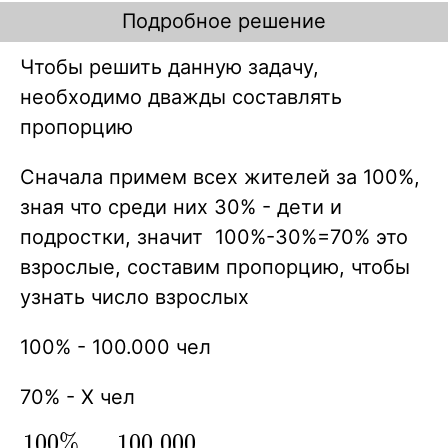
Подробное решение
Чтобы решить данную задачу,
необходимо дважды составлять
пропорцию
Сначала примем всех жителей за 100%,
зная что среди них 30% - дети и
подростки, значит 100%-30%=70% это
взрослые, составим пропорцию, чтобы
узнать число взрослых
100% - 100.000 чел
70% - X чел
1
0
0
%
1
0
0
.
0
0
0
\displaystyle {