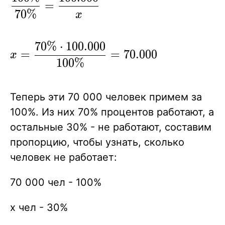
=
\frac{100\%}
7
0
%
x
{70\%} =
\frac{100.000}
7
0
%
⋅
1
0
0
.
0
0
0
\displaystyle { x=
=
=
7
0
.
0
0
0
x
{x} }
\frac{70\%\cdot100.000}
1
0
0
%
{100\%} = 70.000 }
Теперь эти 70 000 человек примем за
100%. Из них 70% процентов работают, а
остальные 30% - не работают, составим
пропорцию, чтобы узнать, сколько
человек не работает:
70 000 чел - 100%
x чел - 30%