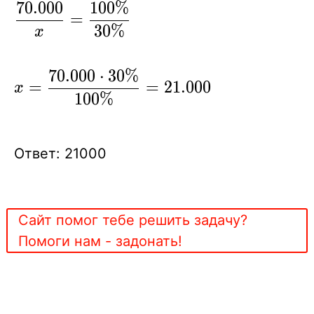
7
0
.
0
0
0
1
0
0
%
\displaystyle
=
{
3
0
%
x
\frac{70.000}
{x} =
7
0
.
0
0
0
⋅
3
0
%
\displaystyle { x
=
=
2
1
.
0
0
0
x
\frac{100
=
1
0
0
%
\%}{30\%} }
\frac{70.000\cdot
30\%}{100\%} =
Ответ: 21000
21.000 }
Сайт помог тебе решить задачу?
Помоги нам - задонать!