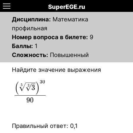
SuperEGE.ru
Дисциплина:
Математика
профильная
Номер вопроса в билете:
9
Баллы:
1
Сложность:
Повышенный
Найдите значение выражения
3
0
(
)
\displaystyle
5
3
3
\frac {\left(
9
0
\sqrt [5]
{\sqrt[3]3}
\right)^{30}
Правильный ответ: 0,1
} {90}