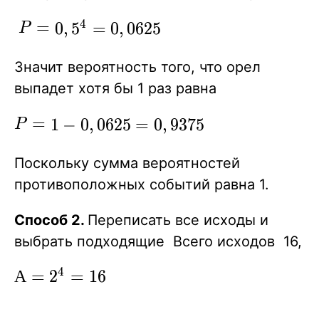
P=
=
4
0
,
5
=
0
,
0
6
2
5
P
0,5^4
=
Значит вероятность того, что орел
0,0625
выпадет хотя бы 1 раз равна
P= 1-
=
1
−
0
,
0
6
2
5
=
0
,
9
3
7
5
P
0,0625
=
Поскольку сумма вероятностей
0,9375
противоположных событий равна 1.
Способ 2.
Переписать все исходы и
выбрать подходящие Всего исходов 16,
4
А=
А
=
2
=
1
6
2^4
=