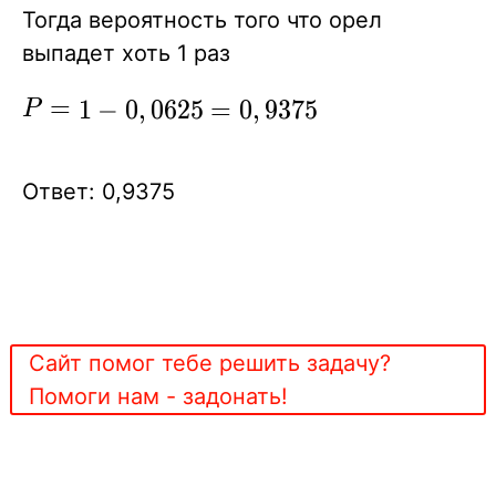
Тогда вероятность того что орел
выпадет хоть 1 раз
P= 1-
=
1
−
0
,
0
6
2
5
=
0
,
9
3
7
5
P
0,0625
=
Ответ: 0,9375
0,9375
Сайт помог тебе решить задачу?
Помоги нам - задонать!