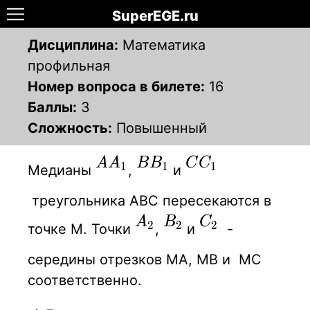
SuperEGE.ru
Дисциплина:
Математика
профильная
Номер вопроса в билете:
16
Баллы:
3
Сложность:
Повышенный
AA_1
BB_1
CC_1
A
A
B
B
C
C
1
1
1
Медианы
,
и
треугольника АВС пересекаются в
A_2
B_2
C_2
A
B
C
2
2
2
точке М. Точки
,
и
-
середины отрезков МА, МВ и МС
соответственно.