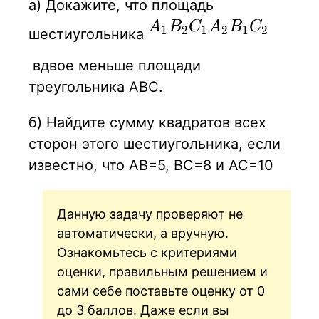
а) Докажите, что площадь
A_1B_2C_1A_2B_1C_
A
B
C
A
B
C
1
2
1
2
1
2
шестиугольника
вдвое меньше площади
треугольника АВС.
б) Найдите сумму квадратов всех
сторон этого шестиугольника, если
известно, что AB=5, BC=8 и AC=10
Данную задачу проверяют не
автоматически, а вручную.
Ознакомьтесь с критериями
оценки, правильным решением и
сами себе поставьте оценку от 0
до 3 баллов. Даже если вы