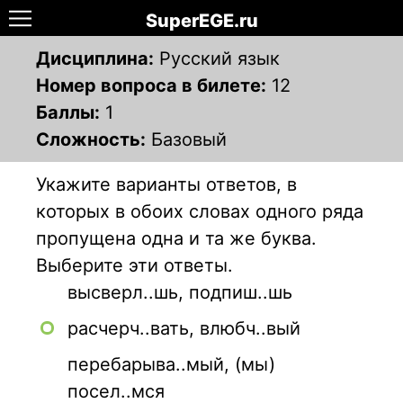
SuperEGE.ru
Дисциплина:
Русский язык
Номер вопроса в билете:
12
Баллы:
1
Сложность:
Базовый
Укажите варианты ответов, в
которых в обоих словах одного ряда
пропущена одна и та же буква.
Выберите эти ответы.
высверл..шь, подпиш..шь
расчерч..вать, влюбч..вый
перебарыва..мый, (мы)
посел..мся