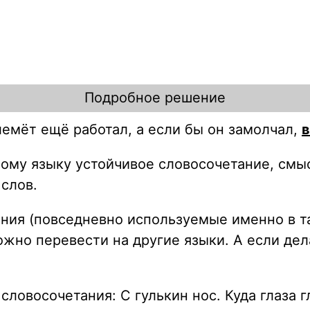
Подробное решение
лемёт ещё работал, а если бы он замолчал,
в
ному
языку
устойчивое
словосочетание
, смы
слов.
ия (повседневно используемые именно в та
можно перевести на
другие языки
. А если де
ловосочетания: С гулькин нос. Куда глаза 