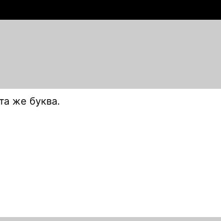
 та
же
буква.