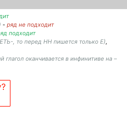
дит
)
-
ряд не подходит
ряд подходит
–ЕТЬ-
, то перед
НН
пишется только
Е
)
,
й глагол оканчивается в инфинитиве на
–
у?