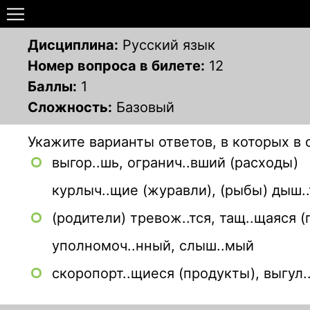
Дисциплина:
Русский язык
Номер вопроса в билете:
12
Баллы:
1
Сложность:
Базовый
Укажите варианты ответов, в которых в
выгор..шь, огранич..вший (расходы)
курлыч..щие (журавли), (рыбы) дыш.
(родители) тревож..тся, тащ..щаяся (
уполномоч..нный, слыш..мый
скоропорт..щиеся (продукты), выгул.