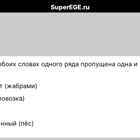
SuperEGE.ru
 обоих словах одного ряда пропущена одна
и
.т (жабрами)
повозка)
.нный (пёс)