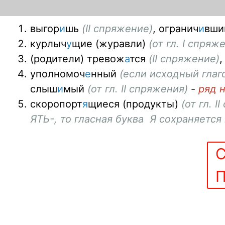
выгор
и
шь
(II спряжение)
, огранич
и
вши
курлыч
у
щ
ие (журавли)
(от гл. I спряж
(родители) тревож
а
тся
(II спряжение)
,
уполномоч
е
нный
(если исходный глаг
слыш
и
мый
(от гл. II спряжения)
-
ряд 
скоропорт
я
щ
иеся (продукты)
(от гл. I
ЯТЬ-
, то гласная буква
Я
сохраняется
С
П