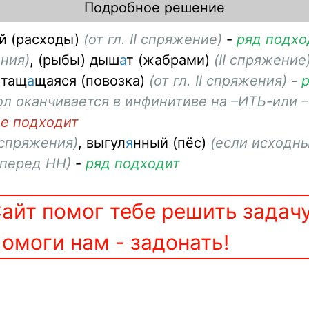
Подробное решение
й (расходы)
(от гл. II спряжение)
-
ряд подхо
ения)
, (рыбы) дыш
а
т (жабрами)
(II спряжение
 тащ
а
щ
аяся (повозка)
(от гл. II спряжения)
-
ол оканчивается в инфинитиве на
–ИТЬ-
или
не подходит
I спряжения)
, выгул
я
нный (пёс)
(если исходны
 перед
НН)
-
ряд подходит
айт помог тебе решить задач
омоги нам - задонать!