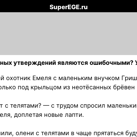
SuperEGE.ru
енных утверждений являются ошибочными? 
ый охотник Емеля с маленьким внучком Гришут
Только под крыльцом из неотёсанных брёвен
дят с телятами? — с трудом спросил малень
еля, доплетая новые лапти.
.
пили, олени с телятами в чаще прятаться буд