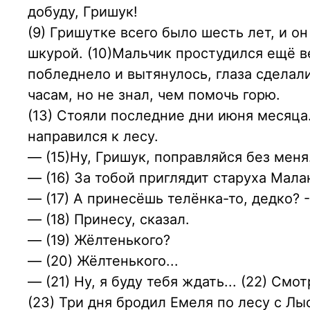
добуду, Гришук!
(9) Гришутке всего было шесть лет, и 
шкурой. (10)Мальчик простудился ещё вес
побледнело и вытянулось, глаза сделали
часам, но не знал, чем помочь горю.
(13) Стояли последние дни июня месяца.
направился к лесу.
— (15)Ну, Гришук, поправляйся без меня
— (16) 3а тобой приглядит старуха Мала
— (17) А принесёшь телёнка-то, дедко? -
— (18) Принесу, сказал.
— (19) Жёлтенького?
— (20) Жёлтенького...
— (21) Ну, я буду тебя ждать... (22) Смо
(23) Три дня бродил Емеля по лесу с Лы