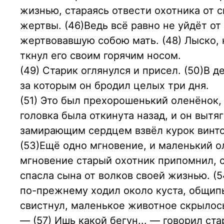
жизнью, стараясь отвести охотника от 
жертвы. (46)Ведь всё равно не уйдёт от
жертвовавшую собою мать. (48) Лыско, к
ткнул его своим горячим носом.
(49) Старик оглянулся и присел. (50)В 
за которым он бродил целых три дня.
(51) Это был прехорошенький оленёнок,
головка была откинута назад, и он вытя
замирающим сердцем взвёл курок винто
(53)Ещё одно мгновение, и маленький о
мгновение старый охотник припомнил, с
спасла сына от волков своей жизнью. (5
по-прежнему ходил около куста, общип
свистнул, маленькое животное скрылось
— (57) Ишь какой бегун... — говорил ста