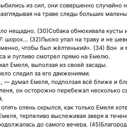
 выбились из сил, они совершенно случайно 
разглядывая на траве следы больших малень
ило нещадно. (30)Собака обнюхивала кусты 
7: шорох... (32)Лыско упал на траву и не ше
еменно, чтобы был жёлтенький». (34) Вон и 
еса и пугливо смотрел прямо на Емелю.
мал Емеля, выползая из своей засады.
мело следил за его движениями.
», — думал Емеля, подползая всё ближе и б
оленя, он осторожно перебежал несколько са
й.
опять олень скрылся, как только Емеля хоте
Емеля, терпеливо выслеживая зверя в течен
родолжалась до самого вечера. (45)Благоро