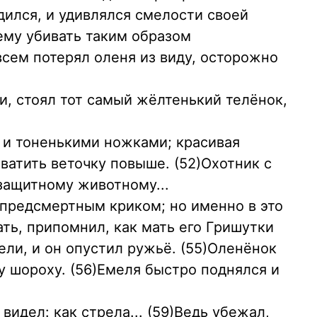
дился, и удивлялся смелости своей
 ему убивать таким образом
овсем потерял оленя из виду, осторожно
ти, стоял тот самый жёлтенький телёнок,
 и тоненькими ножками; красивая
хватить веточку повыше. (52)Охотник с
защитному животному...
 предсмертным криком; но именно в это
ть, припомнил, как мать его Гришутки
ели, и он опустил ружьё. (55)Оленёнок
 шороху. (56)Емеля быстро поднялся и
видел: как стрела... (59)Ведь убежал,