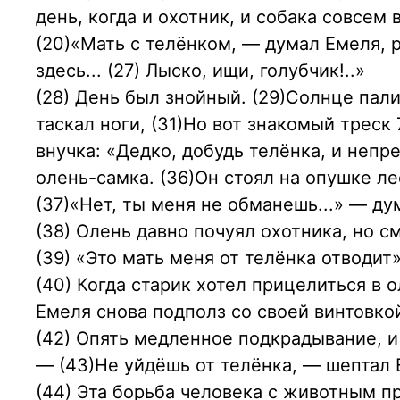
день, когда и охотник, и собака совсем
(20)«Мать с телёнком, — думал Емеля, 
здесь... (27) Лыско, ищи, голубчик!..»
(28) День был знойный. (29)Солнце пал
таскал ноги, (31)Но вот знакомый треск 
внучка: «Дедко, добудь телёнка, и непр
олень-самка. (36)Он стоял на опушке л
(37)«Нет, ты меня не обманешь...» — ду
(38) Олень давно почуял охотника, но с
(39) «Это мать меня от телёнка отводит
(40) Когда старик хотел прицелиться в 
Емеля снова подполз со своей винтовко
(42) Опять медленное подкрадывание, и 
— (43)Не уйдёшь от телёнка, — шептал 
(44) Эта борьба человека с животным п