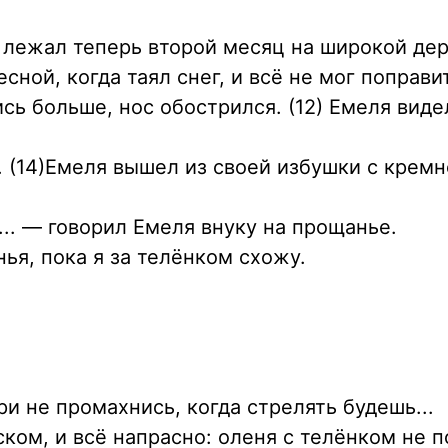
он лежал теперь второй месяц на широкой де
ной, когда таял снег, и всё не мог поправит
сь больше, нос обострился. (12) Емеля видел
 (14)Емеля вышел из своей избушки с кремн
... — говорил Емеля внуку на прощанье.
нья, пока я за телёнком схожу.
три не промахнись, когда стрелять будешь...
ском, и всё напрасно: оленя с телёнком не 