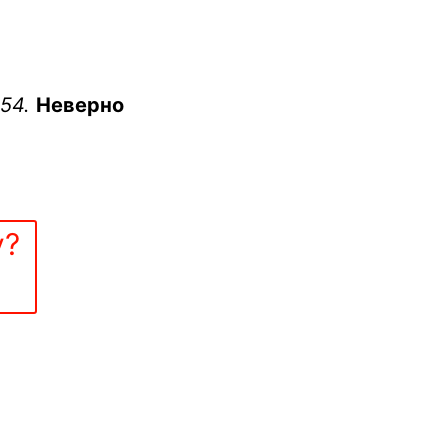
 54.
Неверно
у?