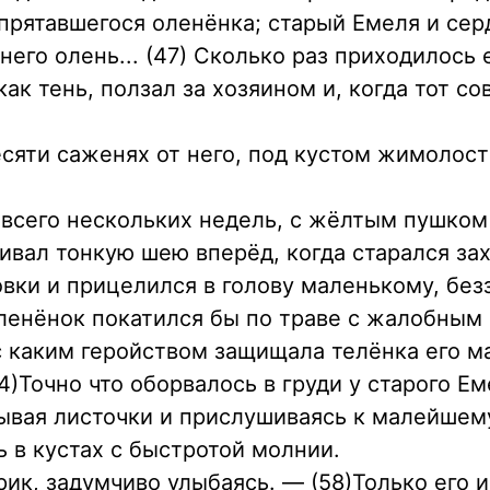
спрятавшегося оленёнка; старый Емеля и сер
 него олень... (47) Сколько раз приходилось
ак тень, ползал за хозяином и, когда тот с
десяти саженях от него, под кустом жимолос
 всего нескольких недель, с жёлтым пушком
гивал тонкую шею вперёд, когда старался за
вки и прицелился в голову маленькому, без
ленёнок покатился бы по траве с жалобным
 каким геройством защищала телёнка его ма
4)Точно что оборвалось в груди у старого Ем
ывая листочки и прислушиваясь к малейшему
 в кустах с быстротой молнии.
рик, задумчиво улыбаясь. — (58)Только его и 