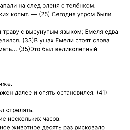
напали на след оленя с телёнком.
ких копыт. — (25) Сегодня утром были
и траву с высунутым языком; Емеля едва
велился. (33)В ушах Емели стоят слова
мать... (35)Это был великолепный
лиже.
жен далее и опять остановился. (41)
л стрелять.
ие нескольких часов.
дное животное десять раз рисковало