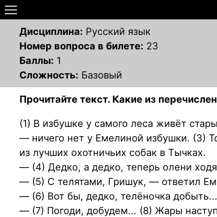
Дисциплина:
Русский язык
Номер вопроса в билете:
23
Баллы:
1
Сложность:
Базовый
Прочитайте текст. Какие из перечисл
(1) В избушке у самого леса живёт стар
— ничего нет у Емелиной избушки. (3) 
из лучших охотничьих собак в Тычках.
— (4) Дедко, а дедко, теперь олени хо
— (5) С телятами, Гришук, — ответил Ем
— (6) Вот бы, дедко, телёночка добыть..
— (7) Погоди, добудем... (8) Жары насту