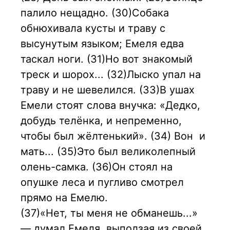
палило нещадно. (30)Собака
обнюхивала кусты и траву с
высунутым языком; Емеля едва
таскал ноги. (31)Но вот знакомый
треск и шорох... (32)Лыско упал на
траву и не шевелился. (33)В ушах
Емели стоят слова внучка: «Дедко,
добудь телёнка, и непременно,
чтобы был жёлтенький». (34) Вон и
мать... (35)Это был великолепный
олень-самка. (36)Он стоял на
опушке леса и пугливо смотрел
прямо на Емелю.
(37)«Нет, ты меня не обманешь...»
— думал Емеля, выползая из своей