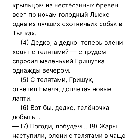
крыльцом из неотёсанных брёвен
воет по ночам голодный Лыско —
одна из лучших охотничьих собак в
Тычках.
— (4) Дедко, а дедко, теперь олени
ходят с телятами? — с трудом
спросил маленький Гришутка
однажды вечером.
— (5) С телятами, Гришук, —
ответил Емеля, доплетая новые
лапти.
— (6) Вот бы, дедко, телёночка
добыть...
— (7) Погоди, добудем... (8) Жары
наступили, олени с телятами в чаще