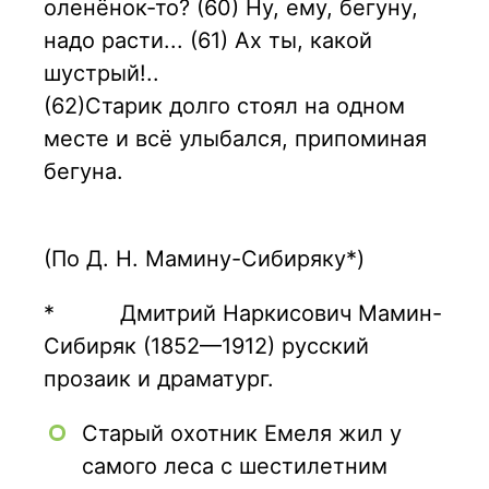
оленёнок-то? (60) Ну, ему, бегуну,
надо расти... (61) Ах ты, какой
шустрый!..
(62)Старик долго стоял на одном
месте и всё улыбался, припоминая
бегуна.
(По Д. Н. Мамину-Сибиряку*)
* Дмитрий Наркисович Мамин-
Сибиряк (1852—1912) русский
прозаик и драматург.
Старый охотник Емеля жил у
самого леса с шестилетним