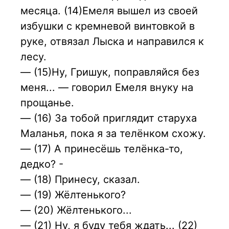
месяца. (14)Емеля вышел из своей
избушки с кремневой винтовкой в
руке, отвязал Лыска и направился к
лесу.
— (15)Ну, Гришук, поправляйся без
меня... — говорил Емеля внуку на
прощанье.
— (16) 3а тобой приглядит старуха
Маланья, пока я за телёнком схожу.
— (17) А принесёшь телёнка-то,
дедко? -
— (18) Принесу, сказал.
— (19) Жёлтенького?
— (20) Жёлтенького...
— (21) Ну, я буду тебя ждать... (22)