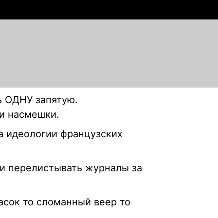
ь ОДНУ запятую.
 и насмешки.
на идеологии французских
ли
перелистывать журналы за
асок то сломанный веер то