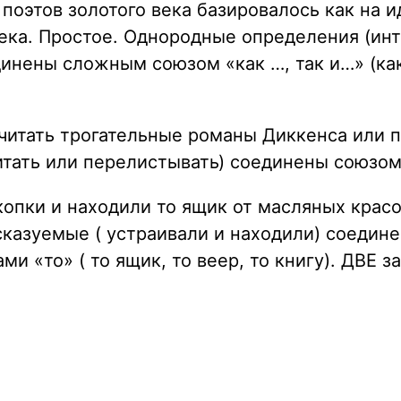
 поэтов золотого века базировалось как на 
 века. Простое. Однородные определения (и
нены сложным союзом «как …, так и…» (как 
о читать трогательные романы Диккенса или
тать или перелистывать) соединены союзом 
копки и находили то ящик от масляных крас
азуемые ( устраивали и находили) соединен
 «то» ( то ящик, то веер, то книгу). ДВЕ з