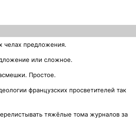
х челах предложения.
едложение или сложное.
насмешки. Простое.
идеологии французских просветителей так
 перелистывать тяжёлые тома журналов за