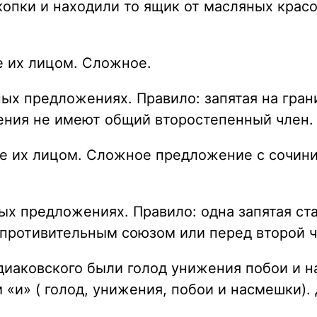
копки и находили то ящик от масляных крас
е их лицом. Сложное.
ных предложениях. Правило: запятая на гра
жения не имеют общий второстепенный член.
аше их лицом. Сложное предложение с сочини
тых предложениях. Правило: одна запятая с
противительным союзом или перед второй час
редиаковского были голод унижения побои и 
и» ( голод, унижения, побои и насмешки). 