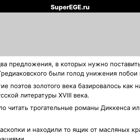
SuperEGE.ru
два предложения, в которых нужно поставит
 Тредиаковского были голод унижения побои
ие поэтов золотого века базировалось как 
сской литературы XVIII века.
ыло читать трогательные романы Диккенса и
аскопки и находили то ящик от масляных кр
рациями.