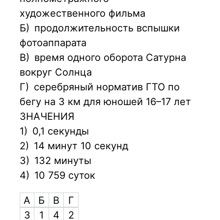
художественного фильма
Б)
продолжительность вспышки
фотоаппарата
В)
время одного оборота Сатурна
вокруг Солнца
Г)
серебряный норматив ГТО по
бегу на 3 км для юношей 16–17 лет
ЗНАЧЕНИЯ
1)
0,1 секунды
2)
14 минут 10 секунд
3)
132 минуты
4)
10 759 суток
А
Б
В
Г
3
1
4
2