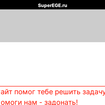
SuperEGE.ru
tyle
cdot
айт помог тебе решить задач
омоги нам - задонать!