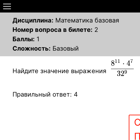
Дисциплина:
Математика базовая
Номер вопроса в билете:
2
Баллы:
1
Сложность:
Базовый
1
1
7
8
⋅
4
\displays
Найдите значение выражения
{8^{11}\
3
2
9
4^7\over
32^9}
Правильный ответ: 4
С
П