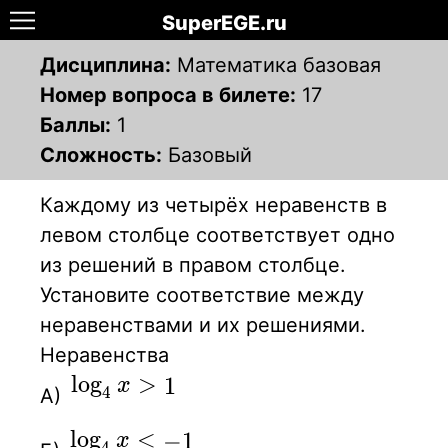
SuperEGE.ru
Дисциплина:
Математика базовая
Номер вопроса в билете:
17
Баллы:
1
Сложность:
Базовый
Каждому из четырёх неравенств в
левом столбце соответствует одно
из решений в правом столбце.
Установите соответствие между
неравенствами и их решениями.
Неравенства
\log_4x\gt1
lo
g
>
1
x
4
А)
\log_4x\lt-1
lo
g
<
−
1
x
4