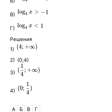
Б)
\log_4x\gt-1
lo
g
>
−
1
x
4
В)
\log_4x\lt1
lo
g
<
1
x
4
Г)
Решения
(4;+\infty)
(
4
;
+
∞
)
1)
2)
(0;4)
1
\displaystyle {( {1\over 4}};+\infty
(
;
+
∞
)
3)
4
1
\displaystyle (0;{1\over 4})
(
0
;
)
4)
4
А
Б
В
Г