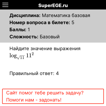
SuperEGE.ru
Дисциплина:
Математика базовая
Номер вопроса в билете:
5
Баллы:
1
Сложность:
Базовый
Найдите значение выражения
2
\log_{\sqrt{11}}11^2
lo
g
1
1
1
1
Правильный ответ: 4
Сайт помог тебе решить задачу?
Помоги нам - задонать!