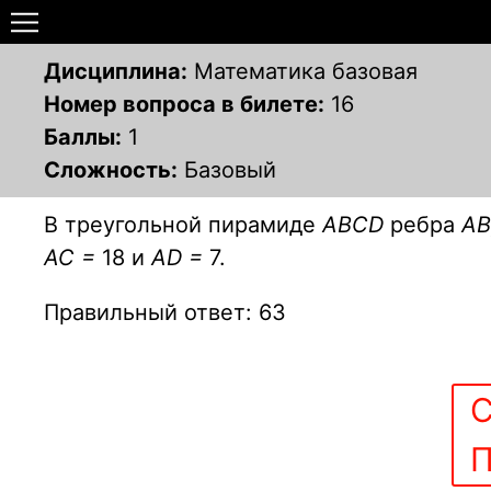
Дисциплина:
Математика базовая
Номер вопроса в билете:
16
Баллы:
1
Сложность:
Базовый
В треугольной пирамиде
АВСD
ребра
АВ
АС =
18 и
AD =
7.
Правильный ответ: 63
С
П