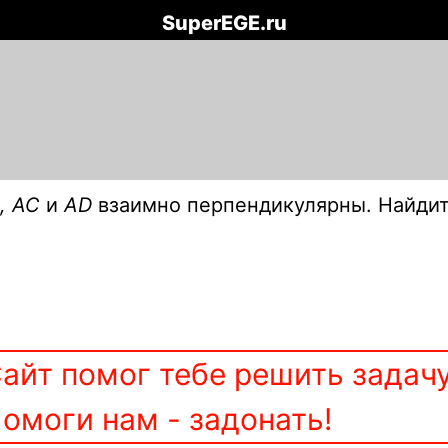
SuperEGE.ru
, АС
и
АD
взаимно перпендикулярны. Найдит
айт помог тебе решить задач
омоги нам - задонать!