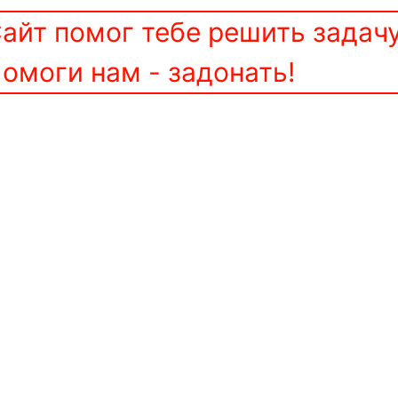
айт помог тебе решить задач
омоги нам - задонать!