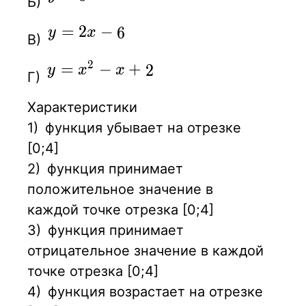
Б)
y=2x-6
=
2
−
6
y
x
В)
2
y=x^2-x+2
=
−
+
2
y
x
x
Г)
Характеристики
1)
функция убывает на отрезке
[0;4]
2)
функция принимает
положительное значение в
каждой точке отрезка [0;4]
3)
функция принимает
отрицательное значение в каждой
точке отрезка [0;4]
4)
функция возрастает на отрезке