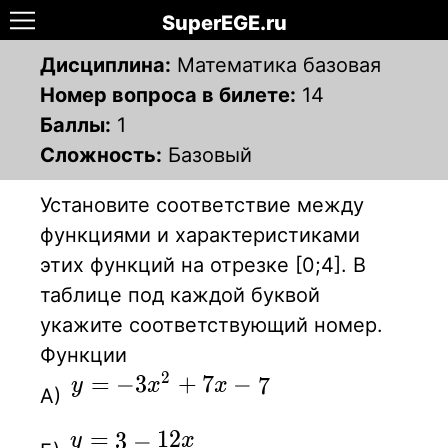
SuperEGE.ru
Дисциплина:
Математика базовая
Номер вопроса в билете:
14
Баллы:
1
Сложность:
Базовый
Установите соответствие между
функциями и характеристиками
этих функций на отрезке [0;4]. В
таблице под каждой буквой
укажите соответствующий номер.
Функции
2
y=-3x^2+7x-7
=
−
3
+
7
−
7
y
x
x
А)
y=3-12x
=
1
2
3
−
y
x