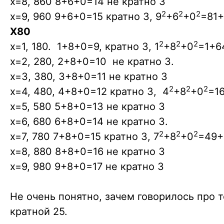
x=8, 860 8+6+0=14 не кратно 3
2
2
2
x=9, 960 9+6+0=15 кратно 3, 9
+6
+0
=81+
X80
2
2
2
x=1, 180. 1+8+0=9, кратно 3, 1
+8
+0
=1+6
x=2, 280, 2+8+0=10 не кратно 3.
x=3, 380, 3+8+0=11 не кратно 3
2
2
2
x=4, 480, 4+8+0=12 кратно 3, 4
+8
+0
=16
x=5, 580 5+8+0=13 не кратно 3
x=6, 680 6+8+0=14 не кратно 3.
2
2
2
x=7, 780 7+8+0=15 кратно 3, 7
+8
+0
=49+
x=8, 880 8+8+0=16 не кратно 3
x=9, 980 9+8+0=17 не кратно 3
Не очень понятно, зачем говорилось про т
кратной 25.