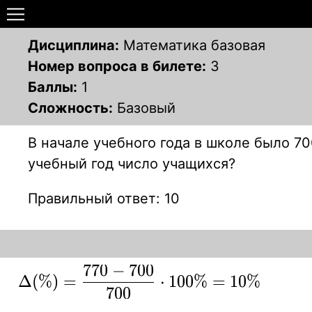
Дисциплина:
Математика базовая
Номер вопроса в билете:
3
Баллы:
1
Сложность:
Базовый
В начале учебного года в школе было 70
учебный год число учащихся?
Правильный ответ: 10
7
7
0
−
7
0
0
\displaystyle{\Delta(\%)
Δ
(
%
)
=
⋅
1
0
0
%
=
1
0
%
7
0
0
=\frac{770-700}