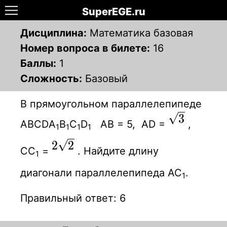
SuperEGE.ru
Дисциплина:
Математика базовая
Номер вопроса в билете:
16
Баллы:
1
Сложность:
Базовый
В прямоугольном параллелепипеде
\sqrt
3
АВСDА
В
С
D
АВ = 5, АD =
,
1
1
1
1
{3}
2\sqrt
2
2
СС
=
. Найдите длину
1
{2}
диагонали параллелепипеда АС
.
1
Правильный ответ: 6