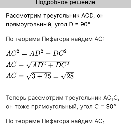
Подробное решение
Рассмотрим треугольник АСD, он
прямоугольный, угол D = 90
°
По теореме Пифагора найдем АС:
2
2
2
AC^2=AD^2+DC^2\\
=
+
A
C
A
D
D
C
AC=\sqrt{AD^2+DC^2}\\
=
2
+
2
A
C
A
D
D
C
AC=\sqrt{3+25}=\sqrt{28}\\
=
3
+
2
5
=
2
8
A
C
Теперь рассмотрим треугольник АС
С,
1
он тоже прямоугольный, угол С =
90
°
По теореме Пифагора найдем
АС
1