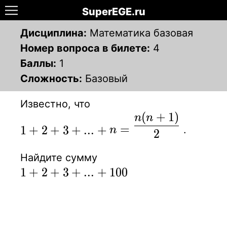
SuperEGE.ru
Дисциплина:
Математика базовая
Номер вопроса в билете:
4
Баллы:
1
Сложность:
Базовый
Известно, что
(
+
1
)
\displaystyle
n
n
=
1
+
2
+
3
+
.
.
.
+
.
n
1+2+3+...+n=
2
{n(n+1) \over
Найдите сумму
2}
1+2+3+...+100
1
+
2
+
3
+
.
.
.
+
1
0
0