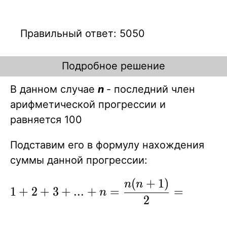
Правильный ответ: 5050
Подробное решение
В данном случае
n
- последний член
арифметической прогрессии и
равняется 100
Подставим его в формулу нахождения
суммы данной прогрессии:
(
+
1
)
1
0
0
(
1
0
\displaystyle{
n
n
1
+
2
+
3
+
.
.
.
+
=
=
n
1+2+3+...+n=
2
2
{n(n+1) \over