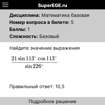
SuperEGE.ru
Дисциплина:
Математика базовая
Номер вопроса в билете:
5
Баллы:
1
Сложность:
Базовый
Найдите значение выражения
∘
∘
2
1
sin
1
1
3
cos
1
1
3
\displaystyle\frac
sin
2
2
6
∘
{21\sin113^{\circ}\cos113^{\circ}
}{\sin226^{\circ}}
Правильный ответ: 10,5
Подробное решение