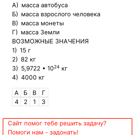
А)
масса автобуса
Б)
масса взрослого человека
В)
масса монеты
Г)
масса Земли
ВОЗМОЖНЫЕ ЗНАЧЕНИЯ
1)
15 г
2)
82 кг
24
3)
5,9722 • 10
кг
4)
4000 кг
А
Б
В
Г
4
2
1
3
Сайт помог тебе решить задачу?
Помоги нам - задонать!