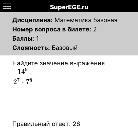
SuperEGE.ru
Дисциплина:
Математика базовая
Номер вопроса в билете:
2
Баллы:
1
Сложность:
Базовый
Найдите значение выражения
9
1
4
\displaystyle
{ 14^9 \over
2
7
⋅
7
8
2^7 \cdot
7^8 }
Правильный ответ: 28