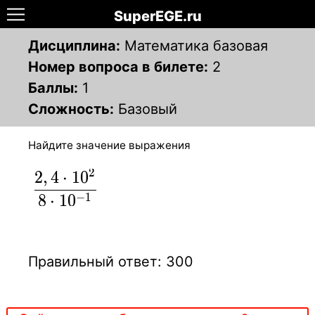
SuperEGE.ru
Дисциплина:
Математика базовая
Номер вопроса в билете:
2
Баллы:
1
Сложность:
Базовый
Найдите значение выражения
2
2
,
4
⋅
1
0
\displaystyle
{
8
⋅
1
0
−
1
2,4\cdot10^2
\over 8
\cdot 10^
Правильный ответ: 300
{-1} }