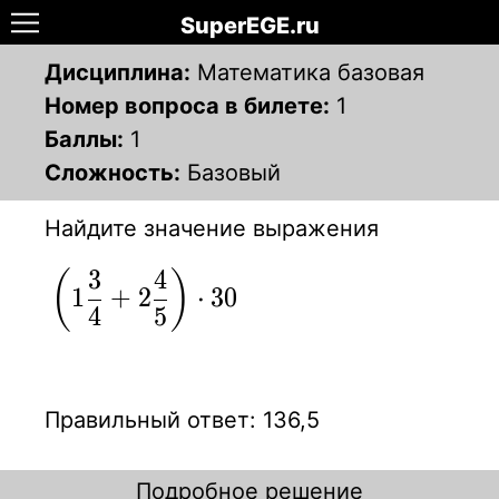
SuperEGE.ru
Дисциплина:
Математика базовая
Номер вопроса в билете:
1
Баллы:
1
Сложность:
Базовый
Найдите значение выражения
3
4
\displaystyle
(
)
1
+
2
⋅
3
0
{ \left( 1 {3
4
5
\over 4} + 2
{4 \over 5}
\right) \cdot
Правильный ответ: 136,5
30 }
Подробное решение