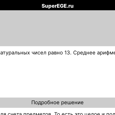
SuperEGE.ru
туральных чисел равно 13. Среднее арифме
Подробное решение
ля счета предметов. То есть это целое и по