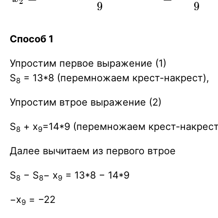
2
9
9
\overline{x_2}=\frac{x_1+x_2+...+x_
{9} =\frac{S_8+x_9}{9} =14 }
Способ 1
Упростим первое выражение (1)
S
= 13*8 (перемножаем крест-накрест),
8
Упростим втрое выражение (2)
S
+ x
=14*9 (перемножаем крест-накрест
8
9
Далее вычитаем из первого втрое
S
− S
− x
= 13*8 − 14*9
8
8
9
−x
= −22
9