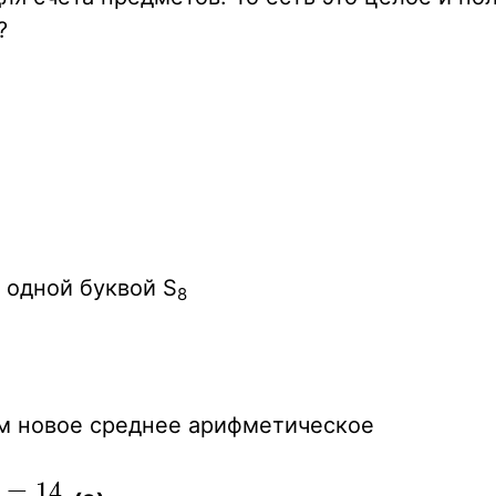
?
8}
 одной буквой S
8
им новое среднее арифметическое
=
1
4