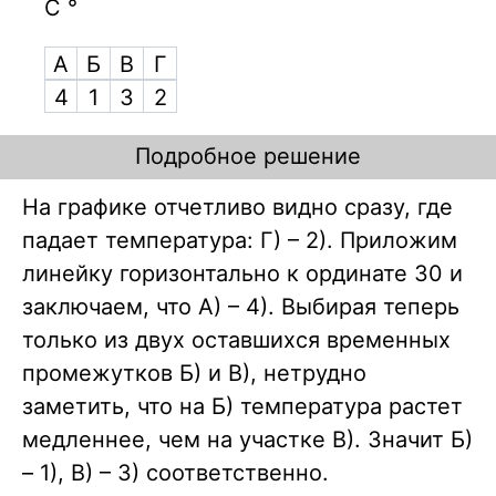
C °
А
Б
В
Г
4
1
3
2
Подробное решение
На графике отчетливо видно сразу, где
падает температура: Г) – 2). Приложим
линейку горизонтально к ординате 30 и
заключаем, что А) – 4). Выбирая теперь
только из двух оставшихся временных
промежутков Б) и В), нетрудно
заметить, что на Б) температура растет
медленнее, чем на участке В). Значит Б)
– 1), В) – 3) соответственно.