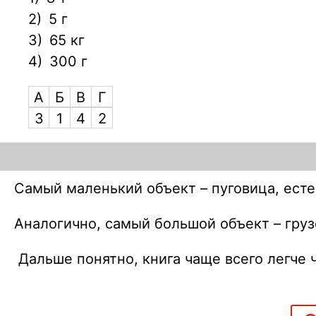
2)
5 г
3)
65 кг
4)
300 г
А
Б
В
Г
3
1
4
2
Самый маленький объект – пуговица, есте
Аналогично, самый большой объект – груз
Дальше понятно, книга чаще всего легче ч