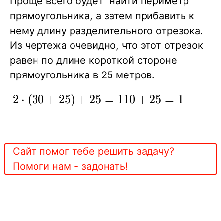
Проще всего будет найти периметр
прямоугольника, а затем прибавить к
нему длину разделительного отрезока.
Из чертежа очевидно, что этот отрезок
равен по длине короткой стороне
прямоугольника в 25 метров.
2\cdot(30+25)+25=110+25=135
2
⋅
(
3
0
+
2
5
)
+
2
5
=
1
1
0
+
2
5
=
1
3
5
Сайт помог тебе решить задачу?
Помоги нам - задонать!