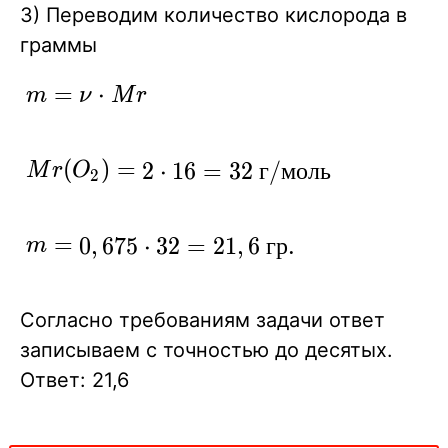
3) Переводим количество кислорода в
граммы
m=\nu
=
⋅
m
ν
M
r
\cdot
Mr
Mr
(
)
=
2
⋅
1
6
=
3
2
г
/
м
о
л
ь
M
r
O
2
(O_2)=2\cdot16=32\
г/моль
m=0,675\cdot
=
0
,
6
7
5
⋅
3
2
=
2
1
,
6
г
р
.
m
32=21,6 \ гр.
Согласно требованиям задачи ответ
записываем с точностью до десятых.
Ответ: 21,6