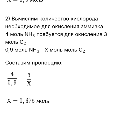
20,16 }
\
моль
2) Вычислим количество кислорода
необходимое для окисления аммиака
4 моль NH
требуется для окисления 3
3
моль O
2
0,9 моль NH
- Х моль моль O
3
2
Составим пропорцию:
4
3
\displaystyle
=
0
,
9
\frac {4 } {
Х
0,9 }= \frac
{3} { Х }
Х=0,675\
Х
=
0
,
6
7
5
м
о
л
ь
моль