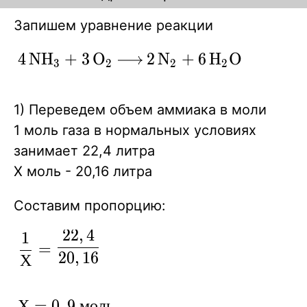
Запишем уравнение реакции
\ce{4NH3
4
N
H
+
3
O
2
N
+
6
H
O
X
X
X
X
3
2
2
2
+3 O2->
2N2 +
1) Переведем объем аммиака в моли
6H2O }
1 моль газа в нормальных условиях
занимает 22,4 литра
Х моль - 20,16 литра
Составим пропорцию:
2
2
,
4
1
\displaystyle
=
2
0
,
1
6
\frac {1 } {
Х
Х }= \frac
{22,4} {
Х=0,9
Х
=
0
,
9
м
о
л
ь