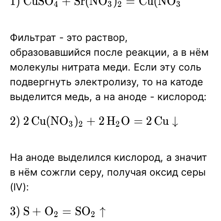
\ce{1)
1
)
C
u
S
O
+
S
r
(
N
O
)
=
C
u
(
N
O
)
+
S
r
X
X
X
X
X
4
3
2
3
2
CuSO4 +
Sr(NO3)2
Фильтрат - это раствор,
=
образовавшийся после реакции, а в нём
Cu(NO3)2
молекулы нитрата меди. Если эту соль
+ SrSO4
подвергнуть электролизу, то на катоде
v}
выделится медь, а на аноде - кислород:
\ce{2)
2
)
2
C
u
(
N
O
)
+
2
H
O
=
2
C
u
↓
+
O
↑
X
X
X
X
3
2
2
2
2Cu(NO3)2
+ 2H2O =
На аноде выделился кислород, а значит
2Cu v +
в нём сожгли серу, получая оксид серы
O2 ^ +
(IV):
4HNO3}
\ce{3)
3
)
S
+
O
=
S
O
↑
X
X
2
2