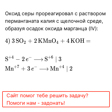
S +
O2 =
Оксид серы прореагировал с раствором
SO2
перманганата калия с щелочной среде,
^}
образуя осадок оксида марганца (IV):
\ce{4)
4
)
3
S
O
+
2
K
M
n
O
+
4
K
O
H
=
3
K
S
X
X
X
2
4
2
3SO2 +
2KMnO4
+
4
−
+
6
\ce{
S
−
2
S
∣
3
X
e
X
X
+ 4KOH
S^{+4} -
+
7
−
+
4
M
n
+
3
M
n
∣
2
=
X
e
X
X
2 $e$- ->
3K2SO4
S^{+6} |
+
3} \\
2MnO2 v
\ce{
Сайт помог тебе решить задачу?
+
Mn^{+7}
Помоги нам - задонать!
2H2O}
+3 $e$- -