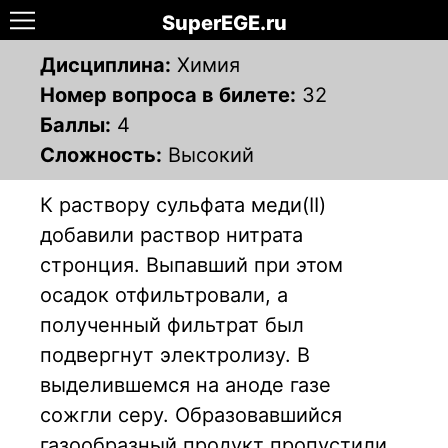
SuperEGE.ru
Дисциплина:
Химия
Номер вопроса в билете:
32
Баллы:
4
Сложность:
Высокий
К раствору сульфата меди(ІІ)
добавили раствор нитрата
стронция. Выпавший при этом
осадок отфильтровали, а
полученный фильтрат был
подвергнут электролизу. В
выделившемся на аноде газе
сожгли серу. Образовавшийся
газообразный продукт пропустили