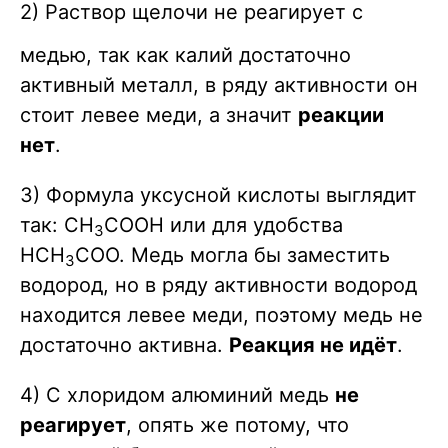
2) Раствор щелочи не реагирует с
+ 2NO ^ +
4H2O}
медью, так как калий достаточно
активный металл, в ряду активности он
стоит левее меди, а значит
реакции
нет
.
3) Формула уксусной кислоты выглядит
так: CH
COOH или для удобства
3
HCH
COO. Медь могла бы заместить
3
водород, но в ряду активности водород
находится левее меди, поэтому медь не
достаточно активна.
Реакция не идёт
.
4) С хлоридом алюминий медь
не
реагирует
, опять же потому, что