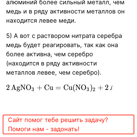
алюминий более сильный металл, чем
медь и в ряду активности металлов он
находится левее меди.
5) А вот с раствором нитрата серебра
медь будет реагировать, так как она
более активна, чем серебро
(находится
в ряду активности
металлов
левее, чем серебро).
\ce{2AgNO3
2
A
g
N
O
+
C
u
=
C
u
(
N
O
)
+
2
A
g
↓
X
X
X
3
3
2
+ Cu =
Cu(NO3)2 +
2Ag v}
Сайт помог тебе решить задачу?
Помоги нам - задонать!