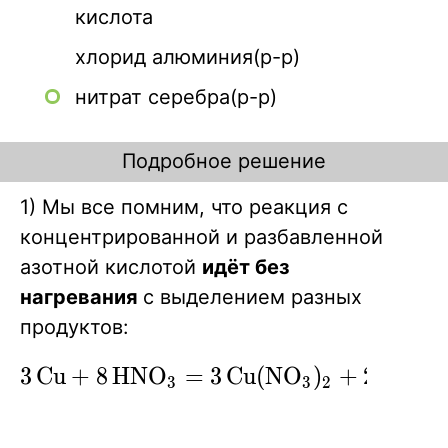
кислота
хлорид алюминия(р-р)
нитрат серебра(р-р)
Подробное решение
1) Мы все помним, что реакция с
концентрированной и разбавленной
азотной кислотой
идёт без
нагревания
с выделением разных
продуктов:
\ce{3Cu +
3
C
u
+
8
H
N
O
=
3
C
u
(
N
O
)
+
2
N
O
↑
X
X
X
3
3
2
8HNO3 =
3Cu(NO3)2