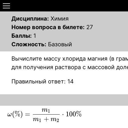
Дисциплина:
Химия
Номер вопроса в билете:
27
Баллы:
1
Сложность:
Базовый
Вычислите массу хлорида магния (в грам
для получения раствора с массовой дол
Правильный ответ: 14
m
1
\displaystyle
(
%
)
=
⋅
1
0
0
%
ω
+
m
m
{ \omega
1
2