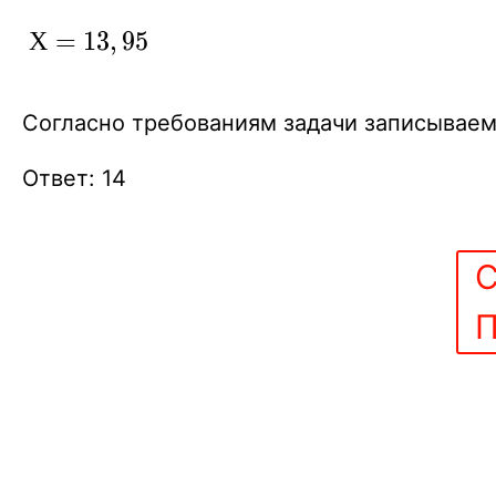
Х=13,95
Х
=
1
3
,
9
5
Согласно требованиям задачи записываем 
Ответ: 14
С
П