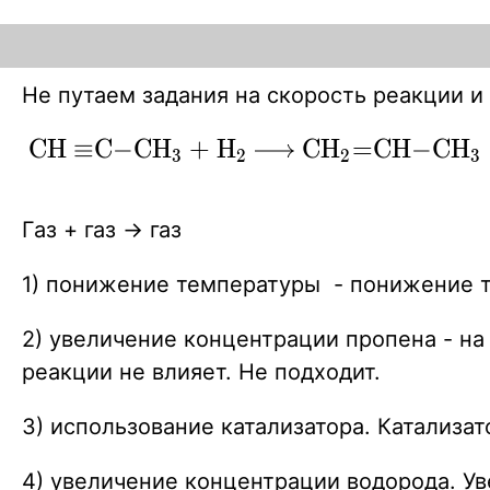
Не путаем задания на скорость реакции 
\ce{CH
C
H
≡
C
−
C
H
+
H
C
H
=
C
H
−
C
H
X
X
X
3
2
2
3
#C-CH3
+ H2 ->
Газ + газ -> газ
CH2=CH-
CH3 }
1) понижение температуры - понижение т
2) увеличение концентрации пропена - на
реакции не влияет. Не подходит.
3) использование катализатора. Катализат
4) увеличение концентрации водорода. У