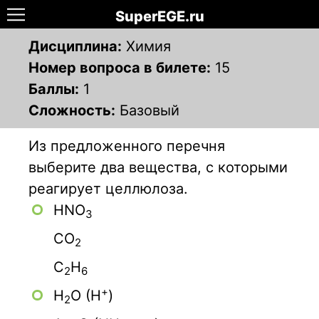
SuperEGE.ru
Дисциплина:
Химия
Номер вопроса в билете:
15
Баллы:
1
Сложность:
Базовый
Из предложенного перечня
выберите два вещества, с которыми
реагирует целлюлоза.
HNO
3
СO
2
С
Н
2
6
+
Н
O (Н
)
2