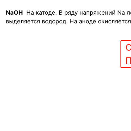
+ R-R
NaOH
На катоде. В ряду напряжений Na
л
} \\
выделяется водород.
На аноде окисляетс
\ce
{2CH3-
COO- -
С
2e- =
2CO2
П
+ СH3-
СH3 }