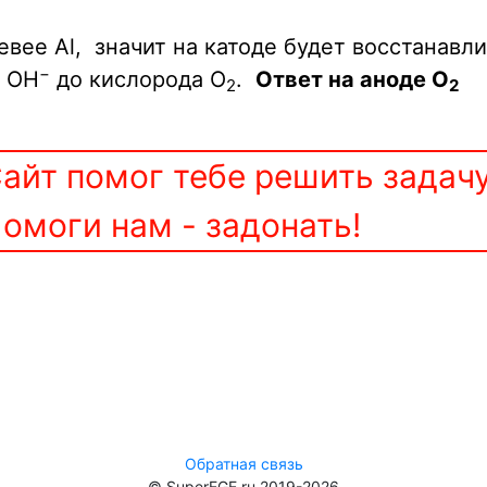
евее Al,
значит
на катоде будет восстанавли
−
я
OH
до кислорода O
.
Ответ на аноде O
2
2
айт помог тебе решить задач
омоги нам - задонать!
Обратная связь
© SuperEGE.ru 2019-2026