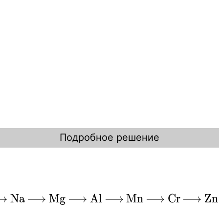
Подробное решение
N
a
M
g
A
l
M
n
C
r
Z
n
l→Mn→Cr→Zn→Fe→Cd→Co→Ni→Sn→