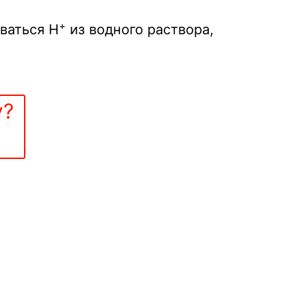
+
ваться H
из водного раствора,
у?