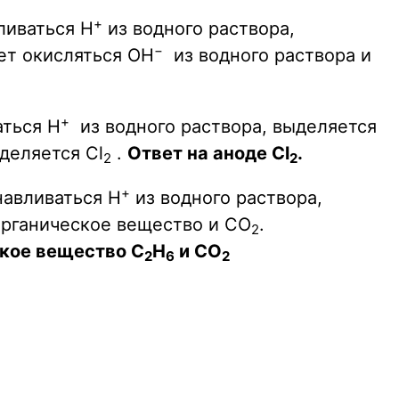
+
ливаться H
из водного раствора,
−
ет окисляться OH
из водного раствора и
+
аться H
из водного раствора, выделяется
деляется Cl
.
Ответ на аноде Cl
.
2
2
+
навливаться H
из водного раствора,
органическое вещество и CO
.
2
ское вещество C
H
и CO
2
6
2