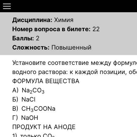
Дисциплина:
Химия
Номер вопроса в билете:
22
Баллы:
2
Сложность:
Повышенный
Установите соответствие между формуло
водного раствора: к каждой позиции, 
ФОРМУЛА ВЕЩЕСТВА
А)
Na
CO
2
3
Б)
NaCl
В)
CH
COONa
3
Г)
NaOH
ПРОДУКТ НА АНОДЕ
1)
только СО