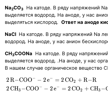
}
Na
CO
На катоде. В ряду напряжений Na
2
3
выделяется водород.
На аноде, у нас
анио
выделяться кислород
.
Ответ
на аноде ки
NaCl
На катоде. В ряду напряжений Na
ле
водород.
На аноде, у нас
анион
бескислор
CH
COONa
На катоде. В ряду напряжени
3
выделяется водород.
.
На аноде, у нас орг
В нашем случае органическое вещество 
−
−
\ce
2
R
−
C
O
O
−
2
e
=
2
C
O
+
R
−
R
X
X
X
2
{2R-
−
−
2
C
H
−
C
O
O
−
2
e
=
2
C
O
+
С
H
−
X
X
X
X
X
3
2
3
COO- -
2e- =
2CO2